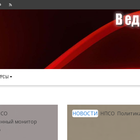
УРСЫ
ПСО
НОВОСТИ
НПСО
Политик
нный монитор
о