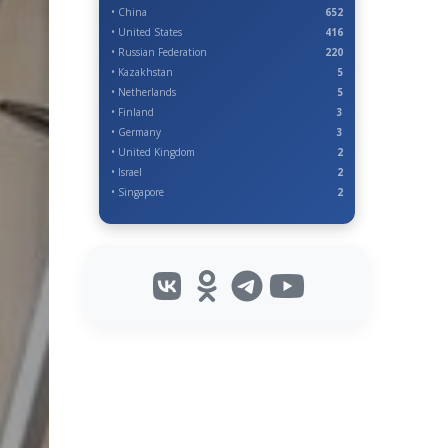
• China
652
• United States
416
• Russian Federation
220
• Kazakhstan
5
• Netherlands
5
• Finland
3
• Germany
3
• United Kingdom
2
• Israel
2
• Singapore
2