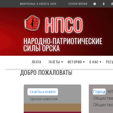
Перейти
ВОСКРЕСЕНЬЕ, 9 АВГУСТА, 2026
СТАРАЯ ВЕРСИЯ
к
содержимому
НПСО
НАРОДНО-ПАТРИОТИЧЕСКИЕ
СИЛЫ ОРСКА
ЛЕНТА
ГАЗЕТЫ
ИСТОРИЯ
О НАС
РЕС
ДОБРО ПОЖАЛОВАТЬ!
Город
Н
ГАЗЕТЫ и КНИГИ
Обществе
Орские известия
Обществ