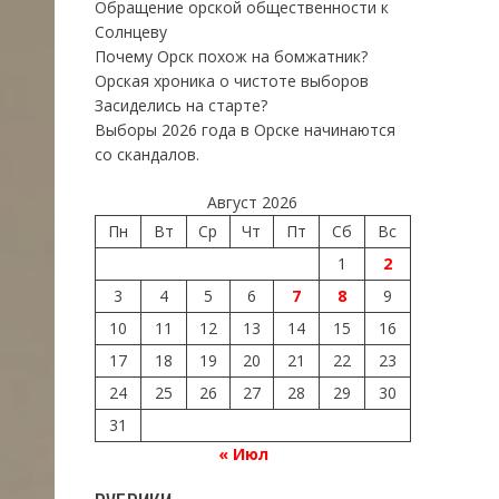
Обращение орской общественности к
Солнцеву
Почему Орск похож на бомжатник?
Орская хроника о чистоте выборов
Засиделись на старте?
Выборы 2026 года в Орске начинаются
со скандалов.
Август 2026
Пн
Вт
Ср
Чт
Пт
Сб
Вс
1
2
3
4
5
6
7
8
9
10
11
12
13
14
15
16
17
18
19
20
21
22
23
24
25
26
27
28
29
30
31
« Июл