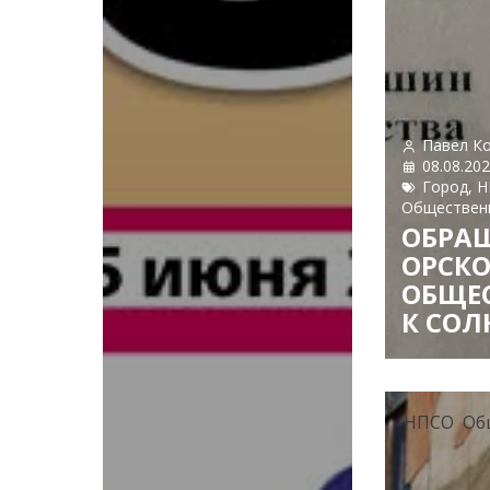
Павел К
08.08.20
Город
,
Н
Обществен
ОБРА
ОРСК
ОБЩЕ
К СОЛ
НПСО
Об