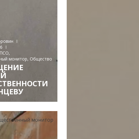
оровин
26
ПСО
,
ный монитор
,
Общество
ЩЕНИЕ
ОЙ
СТВЕННОСТИ
НЦЕВУ
щественный монитор