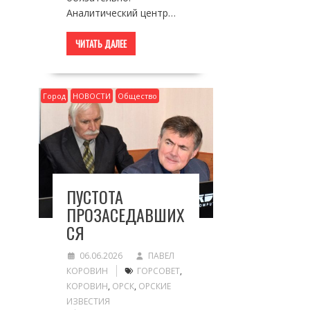
Аналитический центр…
ЧИТАТЬ ДАЛЕЕ
Город
НОВОСТИ
Общество
ПУСТОТА
ПРОЗАСЕДАВШИХ
СЯ
06.06.2026
ПАВЕЛ
КОРОВИН
ГОРСОВЕТ
,
КОРОВИН
,
ОРСК
,
ОРСКИЕ
ИЗВЕСТИЯ