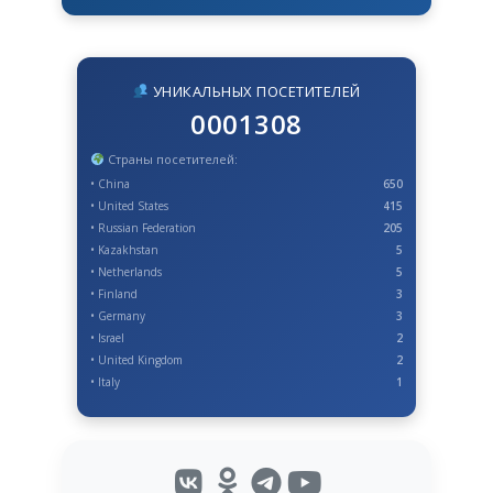
УНИКАЛЬНЫХ ПОСЕТИТЕЛЕЙ
0001308
Страны посетителей:
• China
650
• United States
415
• Russian Federation
205
• Kazakhstan
5
• Netherlands
5
• Finland
3
• Germany
3
• Israel
2
• United Kingdom
2
• Italy
1