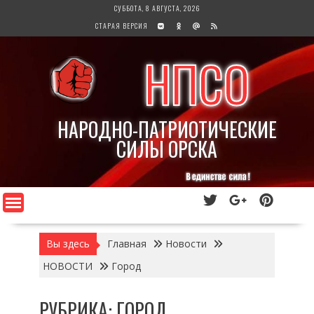
Перейти
СУББОТА, 8 АВГУСТА, 2026
к
СТАРАЯ ВЕРСИЯ
содержимому
НПСО
НАРОДНО-ПАТРИОТИЧЕСКИЕ
СИЛЫ ОРСКА
Вы здесь
Главная
Новости
НОВОСТИ
Город
РУБРИКА:
ГОРОД