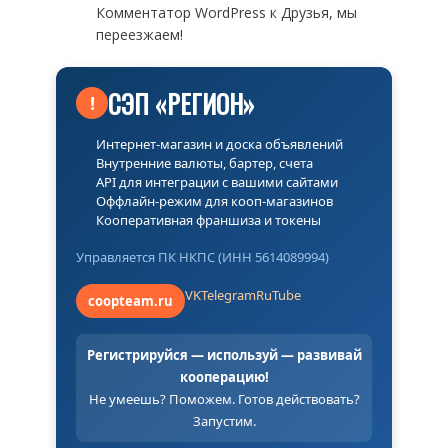
Комментатор WordPress
к
Друзья, мы
переезжаем!
СЭП «РЕГИОН»
!
Интернет-магазин и доска объявлений
Внутренние валюты, бартер, счета
API для интеграции с вашими сайтами
Оффлайн-режим для кооп-магазинов
Кооперативная франшиза и токены
Управляется ПК НКПС (ИНН 5614089994)
VK
Telegram
RuTube
coopteam.ru
Регистрируйся — используй — развивай
кооперацию!
Не умеешь? Поможем. Готов действовать?
Запустим.