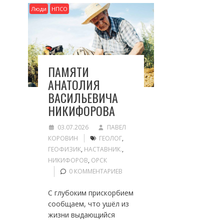
Люди
НПСО
ПАМЯТИ
АНАТОЛИЯ
ВАСИЛЬЕВИЧА
НИКИФОРОВА
03.07.2026
ПАВЕЛ
КОРОВИН
ГЕОЛОГ
,
ГЕОФИЗИК
,
НАСТАВНИК.
,
НИКИФОРОВ
,
ОРСК
0 КОММЕНТАРИЕВ
С глубоким прискорбием
сообщаем, что ушёл из
жизни выдающийся