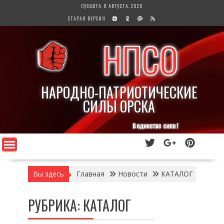
Перейти
СУББОТА, 8 АВГУСТА, 2026
к
СТАРАЯ ВЕРСИЯ
содержимому
НПСО
НАРОДНО-ПАТРИОТИЧЕСКИЕ
СИЛЫ ОРСКА
Вы здесь
Главная
Новости
КАТАЛОГ
РУБРИКА:
КАТАЛОГ