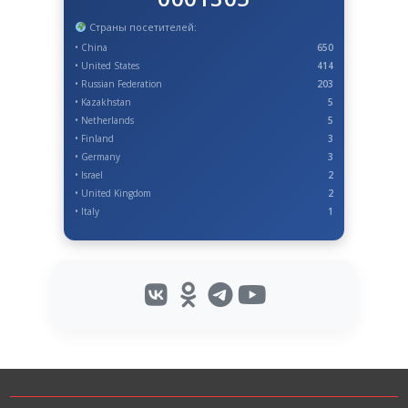
Страны посетителей:
• China
650
• United States
414
• Russian Federation
203
• Kazakhstan
5
• Netherlands
5
• Finland
3
• Germany
3
• Israel
2
• United Kingdom
2
• Italy
1