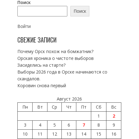
Поиск
Поиск
Войти
СВЕЖИЕ ЗАПИСИ
Почему Орск похож на бомжатник?
Орская хроника о чистоте выборов
Засиделись на старте?
Выборы 2026 года в Орске начинаются со
скандалов.
Коровин снова первый
Август 2026
Пн
Вт
Ср
Чт
Пт
Сб
Вс
1
2
3
4
5
6
7
8
9
10
11
12
13
14
15
16