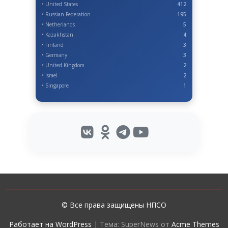
• United States
412
• Russian Federation
195
• Netherlands
5
• Kazakhstan
4
• Finland
3
• Germany
3
• United Kingdom
2
• Israel
2
• Singapore
1
© Все права защищены НПСО
Работает на WordPress
|
Тема: SuperNews от
Acme Themes