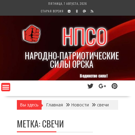
Перейти
ПЯТНИЦА, 7 АВГУСТА, 2026
к
СТАРАЯ ВЕРСИЯ
содержимому
НПСО
НАРОДНО-ПАТРИОТИЧЕСКИЕ
СИЛЫ ОРСКА
Вы здесь
Главная
Новости
свечи
МЕТКА:
СВЕЧИ