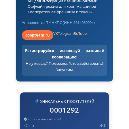
API для интеграции с вашими сайтами
Оффлайн-режим для кооп-магазинов
Кооперативная франшиза и токены
Управляется ПК НКПС (ИНН 5614089994)
VK
Telegram
RuTube
coopteam.ru
Регистрируйся — используй — развивай
кооперацию!
Не умеешь? Поможем. Готов действовать?
Запустим.
УНИКАЛЬНЫХ ПОСЕТИТЕЛЕЙ
0001292
Страны посетителей:
• China
649