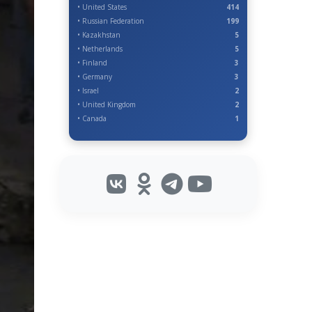
• United States
414
• Russian Federation
199
• Kazakhstan
5
• Netherlands
5
• Finland
3
• Germany
3
• Israel
2
• United Kingdom
2
• Canada
1