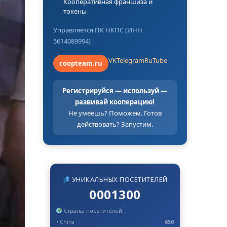
Кооперативная франшиза и
токены
Управляется ПК НКПС (ИНН
5614089994)
VK
Telegram
RuTube
coopteam.ru
Регистрируйся — используй —
развивай кооперацию!
Не умеешь? Поможем. Готов
действовать? Запустим.
УНИКАЛЬНЫХ ПОСЕТИТЕЛЕЙ
0001300
Страны посетителей:
• China
650