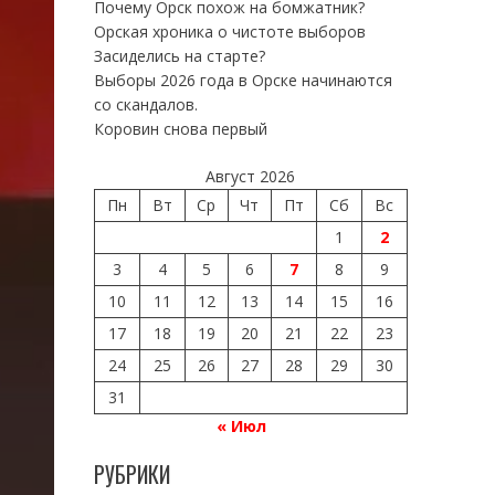
Почему Орск похож на бомжатник?
Орская хроника о чистоте выборов
Засиделись на старте?
Выборы 2026 года в Орске начинаются
со скандалов.
Коровин снова первый
Август 2026
Пн
Вт
Ср
Чт
Пт
Сб
Вс
1
2
3
4
5
6
7
8
9
10
11
12
13
14
15
16
17
18
19
20
21
22
23
24
25
26
27
28
29
30
31
« Июл
РУБРИКИ