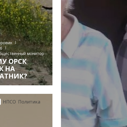
оровин
26
бщественный монитор
У ОРСК
Ж НА
АТНИК?
И
НПСО
Политика