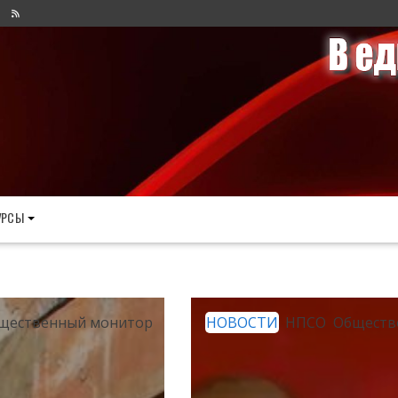
УРСЫ
щественный монитор
НОВОСТИ
НПСО
Обществ