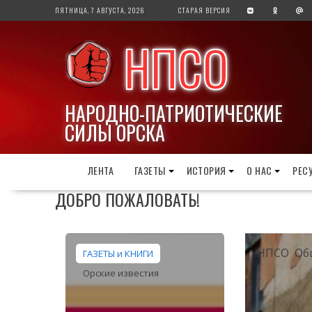
Перейти
ПЯТНИЦА, 7 АВГУСТА, 2026
СТАРАЯ ВЕРСИЯ
к
содержимому
НПСО
НАРОДНО-ПАТРИОТИЧЕСКИЕ
СИЛЫ ОРСКА
ЛЕНТА
ГАЗЕТЫ
ИСТОРИЯ
О НАС
РЕС
ДОБРО ПОЖАЛОВАТЬ!
НПСО
Об
ГАЗЕТЫ и КНИГИ
Орские известия