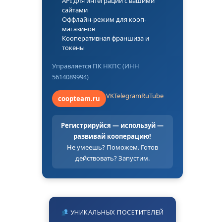
API для интеграции с вашими
сайтами
Оффлайн-режим для кооп-
магазинов
Кооперативная франшиза и
токены
Управляется ПК НКПС (ИНН
5614089994)
VK
Telegram
RuTube
coopteam.ru
Регистрируйся — используй —
развивай кооперацию!
Не умеешь? Поможем. Готов
действовать? Запустим.
УНИКАЛЬНЫХ ПОСЕТИТЕЛЕЙ