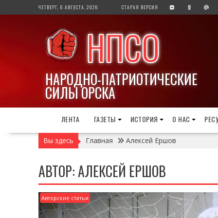
Перейти
ЧЕТВЕРГ, 6 АВГУСТА, 2026
СТАРАЯ ВЕРСИЯ
к
содержимому
НПСО
НАРОДНО-ПАТРИОТИЧЕСКИЕ
СИЛЫ ОРСКА
ЛЕНТА
ГАЗЕТЫ
ИСТОРИЯ
О НАС
РЕС
Вы здесь
Главная
Алексей Ершов
АВТОР:
АЛЕКСЕЙ ЕРШОВ
Авторские статьи