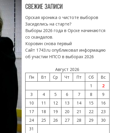
СВЕЖИЕ ЗАПИСИ
Орская хроника о чистоте выборов
Засиделись на старте?
Выборы 2026 года в Орске начинаются
со скандалов.
Коровин снова первый
Сайт 1743.ru опубликовал информацию
об участии НПСО в выборах 2026
Август 2026
Пн
Вт
Ср
Чт
Пт
Сб
Вс
1
2
3
4
5
6
7
8
9
10
11
12
13
14
15
16
17
18
19
20
21
22
23
24
25
26
27
28
29
30
31