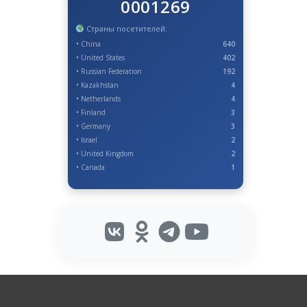
0001269
Страны посетителей:
• China
640
• United States
402
• Russian Federation
192
• Kazakhstan
4
• Netherlands
4
• Finland
3
• Germany
3
• Israel
2
• United Kingdom
2
• Canada
1