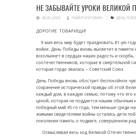
НЕ ЗАБЫВАЙТЕ УРОКИ ВЕЛИКОЙ 
08.05.2026
ПАВЕЛ КОРОВИН
ДЕНЬ ПОБ
ДОРОГИЕ ТОВАРИЩИ!
9 мая весь мир будет праздновать 81-ую год
войне
.
День Победы вновь высветит в памяти 
всколыхнет в сердцах наших радость и скорбь
соотечественников, которые в смертельной сх
которая гордо звалась – Советский Союз.
День Победы вновь обострит беспокойное чувс
сохранение исторической правды об этой Вели
каждый дом, в каждую семью, потому что его к
ценой, которая не поддается нашим обычным и
победный май 45-го года, тем меньше среди на
живыми свидетелями войны остались дети побед
поколения память о подвиге, совершенном рад
Осмысливая весь ход Великой Отечественной 