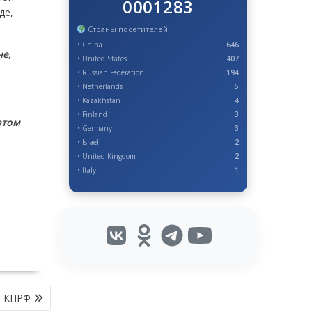
0001283
де,
Страны посетителей:
• China
646
е,
• United States
407
• Russian Federation
194
• Netherlands
5
• Kazakhstan
4
• Finland
3
этом
• Germany
3
• Israel
2
• United Kingdom
2
• Italy
1
т КПРФ