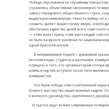
Победа обусловлена не случайным поворотом и
отразились объективные закономерности миро
самого передового общественного строя, соци
выдержала неимоверную тяжесть войны, но и 
сломить хребет фашистскому зверю, освобод
обеспечило единство целей всего советского н
— этим жила страна, этим жил каждый советск
не было на фронте различия по национальному 
одной братской могиле.
В непримиримой борьбе с фашизмом сражались
интеллигенция, студенты и школьники, коммун
отрицать и того, что организатором отпора в
войны в партию вступило около пяти миллионо
коммунистов.
Это была победа советской военной науки и в
боевого мастерства наших военных кадров. Эт
и военного руководства, скрепленного руково
И тщетно ищут всякие современные псевдоист