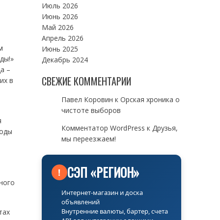
Июль 2026
Июнь 2026
Май 2026
Апрель 2026
м
Июнь 2025
ды!»
Декабрь 2024
а –
СВЕЖИЕ КОММЕНТАРИИ
их в
Павел Коровин
к
Орская хроника о
чистоте выборов
я
Комментатор WordPress
к
Друзья,
годы
мы переезжаем!
СЭП «РЕГИОН»
!
ного
Интернет-магазин и доска
объявлений
Внутренние валюты, бартер, счета
тах