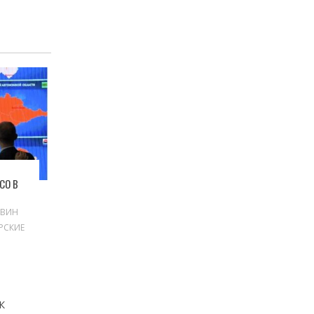
СО В
ОВИН
РСКИЕ
К