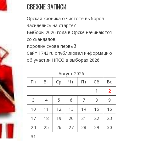
СВЕЖИЕ ЗАПИСИ
Орская хроника о чистоте выборов
Засиделись на старте?
Выборы 2026 года в Орске начинаются
со скандалов.
Коровин снова первый
Сайт 1743.ru опубликовал информацию
об участии НПСО в выборах 2026
Август 2026
Пн
Вт
Ср
Чт
Пт
Сб
Вс
1
2
3
4
5
6
7
8
9
10
11
12
13
14
15
16
17
18
19
20
21
22
23
24
25
26
27
28
29
30
31