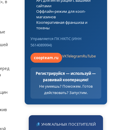
API для интеграции с вашими
», в
сайтами
Оффлайн-режим для кооп-
магазинов
Кооперативная франшиза и
токены
ные
Управляется ПК НКПС (ИНН
ашей
5614089994)
VK
Telegram
RuTube
coopteam.ru
перед
Регистрируйся — используй —
а
развивай кооперацию!
Не умеешь? Поможем. Готов
нщин
действовать? Запустим.
ожив
УНИКАЛЬНЫХ ПОСЕТИТЕЛЕЙ
мой