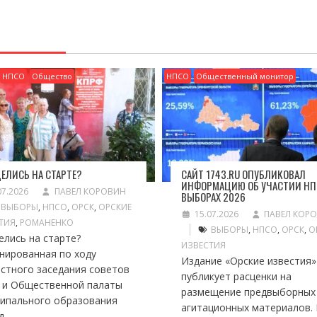
НПСО
Общество
НПСО
Общественный монитор
ЕЛИСЬ НА СТАРТЕ?
САЙТ 1743.RU ОПУБЛИКОВАЛ
ИНФОРМАЦИЮ ОБ УЧАСТИИ НП
07.2026
ПАВЕЛ КОРОВИН
ВЫБОРАХ 2026
ВЫБОРЫ
,
НПСО
,
ОРСК
,
ОРСКИЕ
15.07.2026
ПАВЕЛ КОР
ТИЯ
,
РОМАНЕНКО
ВЫБОРЫ
,
НПСО
,
ОРСК
,
О
елись на старте?
ИЗВЕСТИЯ
нированная по ходу
Издание «Орские известия»
стного заседания советов
публикует расценки на
 и Общественной палаты
размещение предвыборных
ипального образования
агитационных материалов. 
...