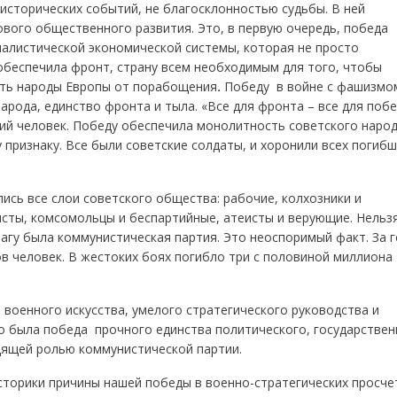
сторических событий, не благосклонностью судьбы. В ней
вого общественного развития. Это, в первую очередь, победа
алистической экономической системы, которая не просто
обеспечила фронт, страну всем необходимым для того, чтобы
ить народы Европы от порабощения
.
Победу в войне с фашизмо
арода, единство фронта и тыла. «Все для фронта – все для побе
ий человек. Победу обеспечила монолитность советского народ
признаку. Все были советские солдаты, и хоронили всех погибш
 все слои советского общества: рабочие, колхозники и
исты, комсомольцы и беспартийные, атеисты и верующие. Нельз
рагу была коммунистическая партия. Это неоспоримый факт. За 
в человек. В жестоких боях погибло три с половиной миллиона
оенного искусства, умелого стратегического руководства и
о была победа прочного единства политического, государствен
дящей ролью коммунистической партии.
орики причины нашей победы в военно-стратегических просче