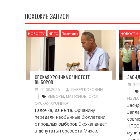
ЗАПИСЯМ
ПОХОЖИЕ ЗАПИСИ
НОВОСТИ
НПСО
Политика
НОВОСТИ
ОРСКАЯ ХРОНИКА О ЧИСТОТЕ
ЗАСИД
ВЫБОРОВ
30.
02.08.2026
ПАВЕЛ КОРОВИН
ВЫБОРЫ
,
МАТУХНОВ
,
ОРСК
,
ИЗВЕС
ОРСКАЯ ХРОНИКА
Засид
Галочка, да не та. Орчанину
Запла
передали необычные бюллетени
совме
с прошлых выборов Экс-кандидат
НПСО
в депутаты горсовета Михаил...
муниц
«город