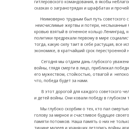
гитлеровского командования, в якобы неблаго
сказках о загранотрядах и шрафбатах и прочей
Неимоверно трудным был путь советского сол
неисчислимые жертвы и потери, неслыханные бе
кровью взятый в огненное кольцо Ленинград, 
политики предрекали первому в мире социалис
тогда, какую силу таит в себе растущая, все 
экономике, в кратчайший срок перестроенной н
Сегодня мы отдаем дань глубокого уважения 
войны, глядя смерти в лицо, приближал побед
его мужеством, стойкостью, отвагой и непокол
что, победа будет за нами.
В этот дорогой для каждого советского чел
и детей войны. Они ковали победу в глубоком 
Мы глубоко скорбим о тех, кто пал смертью х
голову за мирное и счастливое будущее своего
памяти потомков. Наша память о них не тольк
тишине музеев и хранящих летопись войны архи