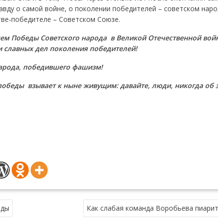
авду о самой войне, о поколении победителей – советском наро
тве-победителе – Советском Союзе.
ем Победы Советского народа в Великой Отечественной войн
и славных дел поколения победителей!
 народа, победившего фашизм!
победы взывает к ныне живущим: давайте, люди, никогда об 
еды
Как слабая команда Воробьева пиари