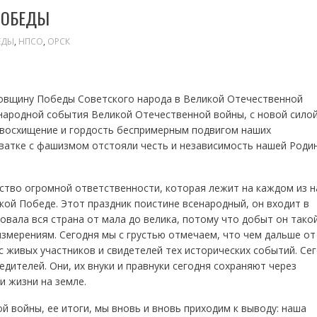
ПОБЕДЫ
ЕДЫ
,
НПСО
,
ОРСК
овщину Победы Советского народа в Великой Отечественной
народной события Великой Отечественной войны, с новой сило
, восхищение и гордость беспримерным подвигом наших
ватке с фашизмом отстояли честь и независимость нашей Роди
тво огромной ответственности, которая лежит на каждом из н
кой Победе. Этот праздник поистине всенародный, он входит в
овала вся страна от мала до велика, потому что добыт он тако
змерениям. Сегодня мы с грустью отмечаем, что чем дальше от
с живых участников и свидетелей тех исторических событий. Се
ителей. Они, их внуки и правнуки сегодня сохраняют через
и жизни на земле.
войны, ее итоги, мы вновь и вновь приходим к выводу: наша