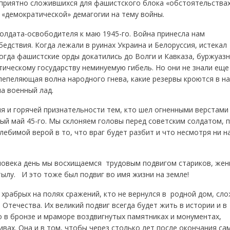
приятно сложившихся для фашистского блока «обстоятельствах
 «демократической» демагогии на тему войны.
дата-освободителя к маю 1945-го. Война принесла нам
дствия. Когда лежали в руинах Украина и Белоруссия, истекал
когда фашистские орды докатились до Волги и Кавказа, буржуаз
тическому государству неминуемую гибель. Но они не знали еще
испепеляющая волна народного гнева, какие резервы кроются в н
а военный лад.
и горячей признательности тем, кто шел огненными верстами
ный май 45-го. Мы склоняем головы перед советским солдатом, 
ебимой верой в то, что враг будет разбит и что несмотря ни н
овека день мы восхищаемся трудовым подвигом стариков, же
тылу. И это тоже был подвиг во имя жизни на земле!
рабрых на полях сражений, кто не вернулся в родной дом, сл
 Отечества. Их великий подвиг всегда будет жить в истории и в
о в бронзе и мраморе воздвигнутых памятниках и монументах,
вах. Она и в том, чтобы через столько лет после окончания са