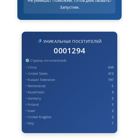
Не умеешь? Поможем. Готов действовать?
Запустим.
УНИКАЛЬНЫХ ПОСЕТИТЕЛЕЙ
0001294
Страны посетителей:
• China
649
• United States
412
• Russian Federation
197
• Netherlands
5
• Kazakhstan
4
• Germany
3
• Finland
3
• Israel
2
• United Kingdom
2
• Italy
1