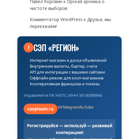
Павел Коровин
к
Орская хроника о
чистоте выборов
Комментатор WordPress
к
Друзья, мы
переезжаем!
СЭП «РЕГИОН»
!
Интернет-магазин и доска объявлений
Внутренние валюты, бартер, счета
API для интеграции с вашими сайтами
Оффлайн-режим для кооп-магазинов
Кооперативная франшиза и токены
Управляется ПК НКПС (ИНН 5614089994)
VK
Telegram
RuTube
coopteam.ru
Регистрируйся — используй — развивай
кооперацию!