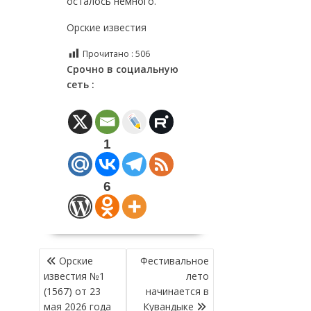
осталось немного.
Орские известия
Прочитано :
506
Срочно в социальную
сеть :
1
6
НАВИГАЦИЯ
Орские
Фестивальное
ПО
известия №1
лето
ЗАПИСЯМ
(1567) от 23
начинается в
мая 2026 года
Кувандыке