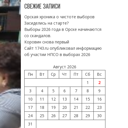
СВЕЖИЕ ЗАПИСИ
Орская хроника о чистоте выборов
Засиделись на старте?
Выборы 2026 года в Орске начинаются
со скандалов.
Коровин снова первый
Сайт 1743.ru опубликовал информацию
об участии НПСО в выборах 2026
Август 2026
Пн
Вт
Ср
Чт
Пт
Сб
Вс
1
2
3
4
5
6
7
8
9
10
11
12
13
14
15
16
17
18
19
20
21
22
23
24
25
26
27
28
29
30
31