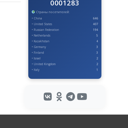
0001283
Страны посетителей:
• China
646
• United States
407
• Russian Federation
194
• Netherlands
5
• Kazakhstan
4
• Germany
3
• Finland
3
• Israel
2
• United Kingdom
2
• Italy
1