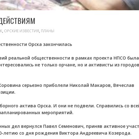
 ДЕЙСТВИЯМ
К
,
ОРСКИЕ ИЗВЕСТИЯ
,
ПЛАНЫ
ественности Орска закончилась
твий реальной общественности в рамках проекта НПСО была
нтересовались не только орчане, но и активисты из городов
 Коровина серьезно приболели Николай Макаров, Вячеслав
озиции.
орного актива Орска. И они не подвели. Справились со все
 запланированных мероприятий.
нных дел вернулся Павел Семенович, приняв активное участ
0-летию со дня рождения Виктора Андреевича Козерода.