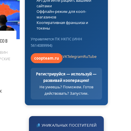
API для интеграции с вашими
сайтами
Оффлайн-режим для кооп-
магазинов
Кооперативная франшиза и
токены
Управляется ПК НКПС (ИНН
СО В
5614089994)
ОВИН
VK
Telegram
RuTube
coopteam.ru
РСКИЕ
Регистрируйся — используй —
развивай кооперацию!
Не умеешь? Поможем. Готов
К
действовать? Запустим.
УНИКАЛЬНЫХ ПОСЕТИТЕЛЕЙ