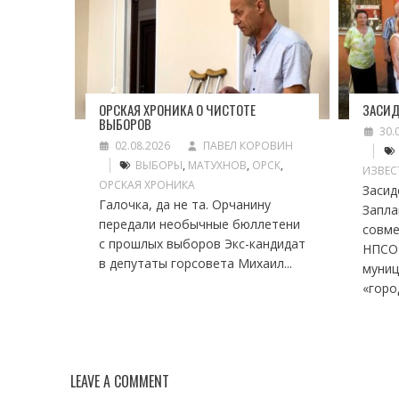
ОРСКАЯ ХРОНИКА О ЧИСТОТЕ
ЗАСИД
ВЫБОРОВ
30.
02.08.2026
ПАВЕЛ КОРОВИН
ВЫБОРЫ
,
МАТУХНОВ
,
ОРСК
,
ИЗВЕС
ОРСКАЯ ХРОНИКА
Засид
Галочка, да не та. Орчанину
Запла
передали необычные бюллетени
совме
с прошлых выборов Экс-кандидат
НПСО
в депутаты горсовета Михаил...
муниц
«город
LEAVE A COMMENT