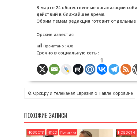
В марте 24 общественные организации соби
действий в ближайшее время.
Обоим темам редакция готовит отдельные 
Орские известия
Прочитано :
438
Срочно в социальную сеть :
1
НАВИГАЦИЯ
Орск.ру и телеканал Евразия о Павле Коровине
ПО
ЗАПИСЯМ
ПОХОЖИЕ ЗАПИСИ
НОВОСТИ
НПСО
Политика
НОВОСТИ