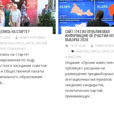
ЕЛИСЬ НА СТАРТЕ?
САЙТ 1743.RU ОПУБЛИКОВАЛ
ИНФОРМАЦИЮ ОБ УЧАСТИИ НП
07.2026
ПАВЕЛ КОРОВИН
ВЫБОРАХ 2026
ВЫБОРЫ
,
НПСО
,
ОРСК
,
ОРСКИЕ
15.07.2026
ПАВЕЛ КОР
ТИЯ
,
РОМАНЕНКО
ВЫБОРЫ
,
НПСО
,
ОРСК
,
О
елись на старте?
ИЗВЕСТИЯ
нированная по ходу
Издание «Орские известия»
стного заседания советов
публикует расценки на
 и Общественной палаты
размещение предвыборных
ипального образования
агитационных материалов. 
...
сведению кандидатов,
политических партий,
принимающих...