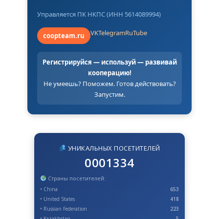
Управляется ПК НКПС (ИНН 5614089994)
VK
Telegram
RuTube
coopteam.ru
Регистрируйся — используй — развивай
кооперацию!
Не умеешь? Поможем. Готов действовать?
Запустим.
УНИКАЛЬНЫХ ПОСЕТИТЕЛЕЙ
0001334
Страны посетителей:
• China
653
• United States
418
• Russian Federation
223
• Kazakhstan
5