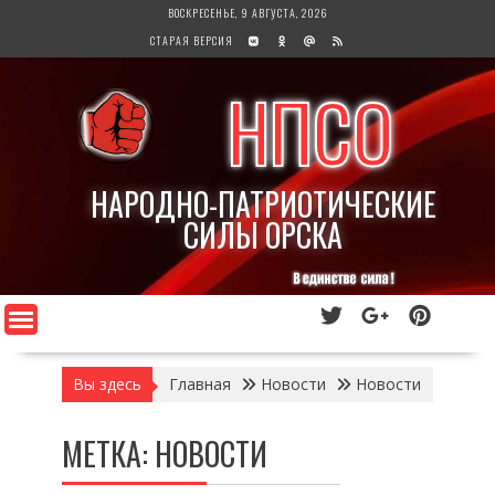
Перейти
ВОСКРЕСЕНЬЕ, 9 АВГУСТА, 2026
к
СТАРАЯ ВЕРСИЯ
содержимому
НПСО
НАРОДНО-ПАТРИОТИЧЕСКИЕ
СИЛЫ ОРСКА
Вы здесь
Главная
Новости
Новости
МЕТКА:
НОВОСТИ