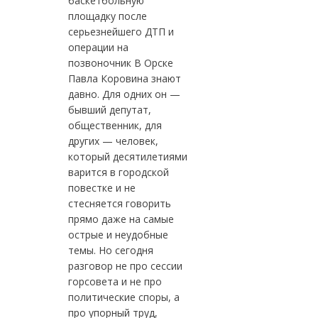
баскетбольную
площадку после
серьезнейшего ДТП и
операции на
позвоночник В Орске
Павла Коровина знают
давно. Для одних он —
бывший депутат,
общественник, для
других — человек,
который десятилетиями
варится в городской
повестке и не
стесняется говорить
прямо даже на самые
острые и неудобные
темы. Но сегодня
разговор не про сессии
горсовета и не про
политические споры, а
про упорный труд,