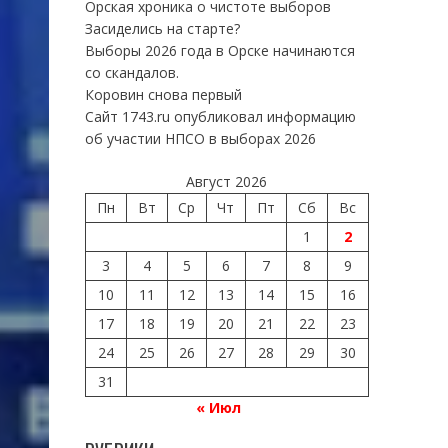
Орская хроника о чистоте выборов
Засиделись на старте?
Выборы 2026 года в Орске начинаются
со скандалов.
Коровин снова первый
Сайт 1743.ru опубликовал информацию
об участии НПСО в выборах 2026
Август 2026
Пн
Вт
Ср
Чт
Пт
Сб
Вс
1
2
3
4
5
6
7
8
9
10
11
12
13
14
15
16
17
18
19
20
21
22
23
24
25
26
27
28
29
30
31
« Июл