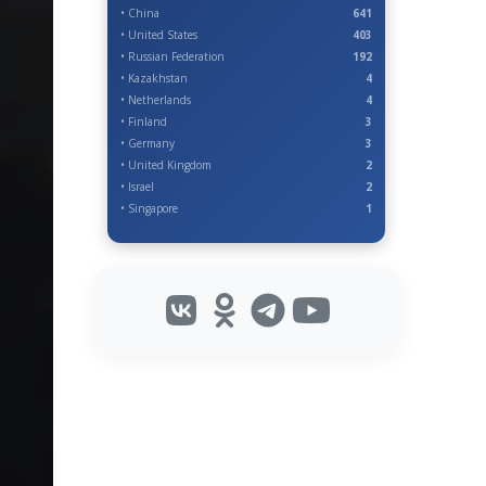
• China
641
• United States
403
• Russian Federation
192
• Kazakhstan
4
• Netherlands
4
• Finland
3
• Germany
3
• United Kingdom
2
• Israel
2
• Singapore
1