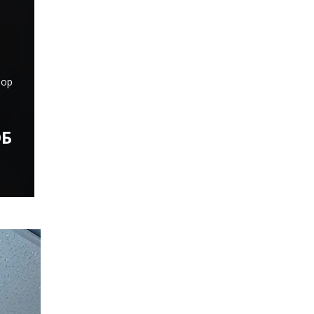
тор
Б