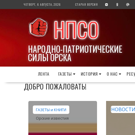
Перейти
ЧЕТВЕРГ, 6 АВГУСТА, 2026
СТАРАЯ ВЕРСИЯ
к
содержимому
НПСО
НАРОДНО-ПАТРИОТИЧЕСКИЕ
СИЛЫ ОРСКА
ЛЕНТА
ГАЗЕТЫ
ИСТОРИЯ
О НАС
РЕС
ДОБРО ПОЖАЛОВАТЬ!
НОВОСТ
ГАЗЕТЫ и КНИГИ
Орские известия