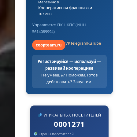
магазинов
Кооперативная франшиза и
токены
Управляется ПК НКПС (ИНН
5614089994)
VK
Telegram
RuTube
coopteam.ru
Регистрируйся — используй —
развивай кооперацию!
Не умеешь? Поможем. Готов
действовать? Запустим.
УНИКАЛЬНЫХ ПОСЕТИТЕЛЕЙ
0001271
Страны посетителей: