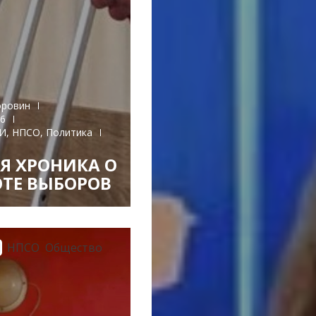
оровин
26
И
,
НПСО
,
Политика
Я ХРОНИКА О
ТЕ ВЫБОРОВ
И
НПСО
Общество