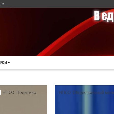
УРСЫ
И
НПСО
Политика
НПСО
Общественный мон