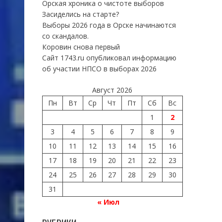
Орская хроника о чистоте выборов
Засиделись на старте?
Выборы 2026 года в Орске начинаются
со скандалов.
Коровин снова первый
Сайт 1743.ru опубликовал информацию
об участии НПСО в выборах 2026
Август 2026
Пн
Вт
Ср
Чт
Пт
Сб
Вс
1
2
3
4
5
6
7
8
9
10
11
12
13
14
15
16
17
18
19
20
21
22
23
24
25
26
27
28
29
30
31
« Июл