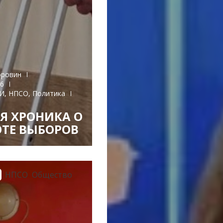
оровин
26
И
,
НПСО
,
Политика
Я ХРОНИКА О
ТЕ ВЫБОРОВ
И
НПСО
Общество