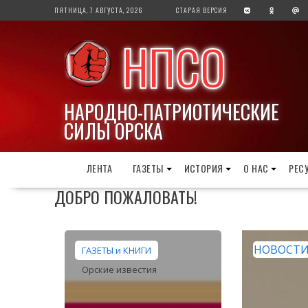
Перейти
ПЯТНИЦА, 7 АВГУСТА, 2026
СТАРАЯ ВЕРСИЯ
к
содержимому
НПСО
НАРОДНО-ПАТРИОТИЧЕСКИЕ
СИЛЫ ОРСКА
ЛЕНТА
ГАЗЕТЫ
ИСТОРИЯ
О НАС
РЕС
ДОБРО ПОЖАЛОВАТЬ!
НОВОСТ
ГАЗЕТЫ и КНИГИ
Орские известия