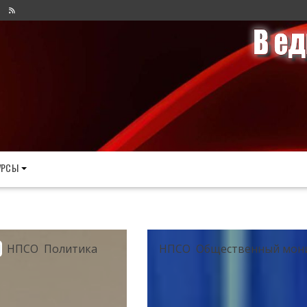
УРСЫ
И
НПСО
Политика
НПСО
Общественный мон