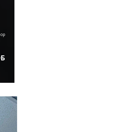
тор
Б