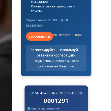
магазинов
Кооперативная франшиза и
токены
Управляется ПК НКПС (ИНН
5614089994)
VK
Telegram
RuTube
coopteam.ru
Регистрируйся — используй —
развивай кооперацию!
Не умеешь? Поможем. Готов
действовать? Запустим.
УНИКАЛЬНЫХ ПОСЕТИТЕЛЕЙ
0001291
Страны посетителей: