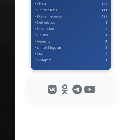
• China
649
• United States
411
• Russian Federation
195
• Netherlands
5
• Kazakhstan
4
• Finland
3
• Germany
3
• United Kingdom
2
• Israel
2
• Singapore
1